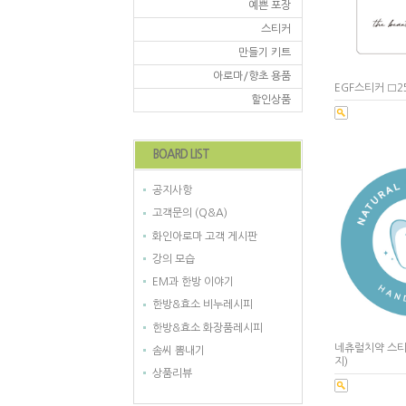
예쁜 포장
스티커
만들기 키트
아로마/향초 용품
EGF스티커 □2
할인상품
BOARD LIST
공지사항
고객문의 (Q&A)
화인아로마 고객 게시판
강의 모습
EM과 한방 이야기
한방&효소 비누레시피
한방&효소 화장품레시피
네츄럴치약 스티
솜씨 뽐내기
지)
상품리뷰