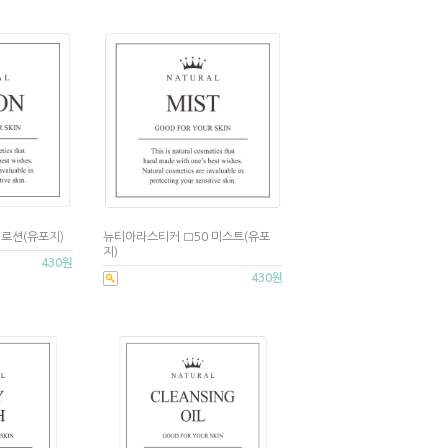
 로션(유포지)
뉴티아라스티커 □50 미스트(유포
지)
430원
430원