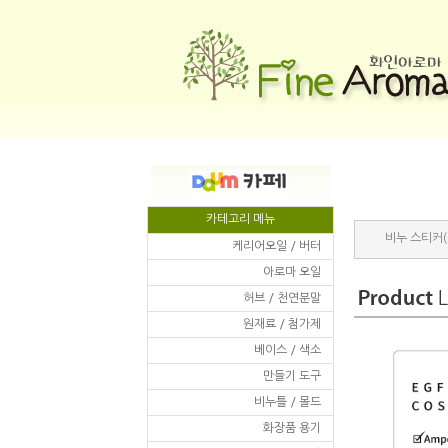
카테고리 메뉴
비누 스티커
케리어오일 / 버터
아로마 오일
허브 / 천연분말
원재료 / 첨가제
베이스 / 색소
만들기 도구
비누틀 / 몰드
화장품 용기