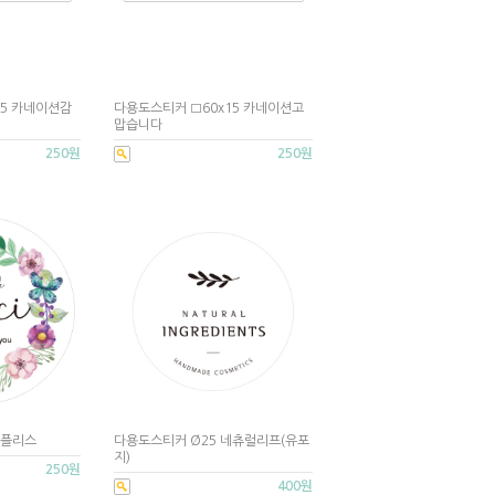
15 카네이션감
다용도스티커 □60x15 카네이션고
맙습니다
250원
250원
퍼플리스
다용도스티커 Ø25 네츄럴리프(유포
지)
250원
400원