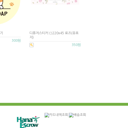
코기
디퓨저스티커 □220x45 로즈(유포
지)
300원
350원