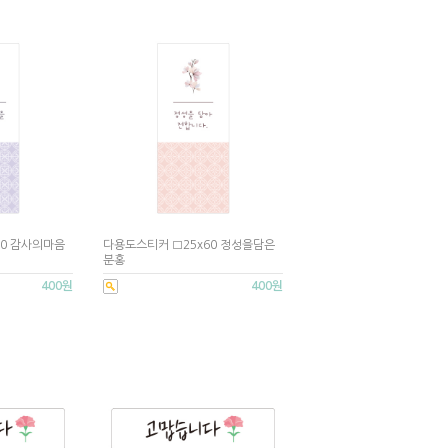
60 감사의마음
다용도스티커 □25x60 정성을담은
분홍
400원
400원