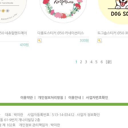
50 네츄럴핸드메이
다용도스티커 Ø50 카네이션리스
도그솝스티커 Ø50 
300원
430원
1
2
3
4
5
6
[끝]
|
|
|
이용약관
개인정보처리방침
이용안내
사업자번호확인
마 대표 : 박미란 사업자등록번호 : 513-14-83412
사업자 정보확인
정동 61-9번지 개나리빌딩 2층
 제 102호 개인정보 관리책임자 : 박미란