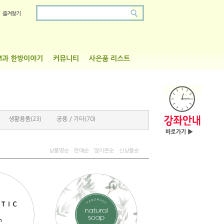
즐겨찾기
M과 한방이야기
커뮤니티
사은품 리스트
(23)
(70)
생활용품
공용 / 기타
상품명순
판매순
많이본순
신상품순