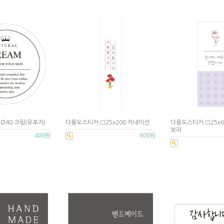
Ø40 크림(유포지)
다용도스티커 □25x200 카네이션
다용도스티커 □25x
보라
400원
600원