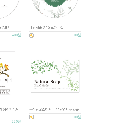
(유포지)
네츄럴솝 Ø50 보타니컬
400원
300원
75 헤어컨디셔
녹색넝쿨스티커 □60x40 네츄럴솝
300원
220원