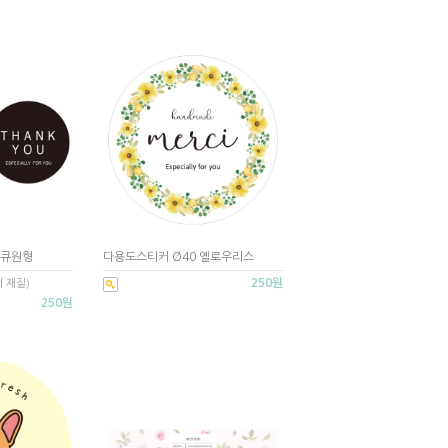
땡큐원형
다용도스티커 Ø40 옐로우리스
250원
 재질)
250원