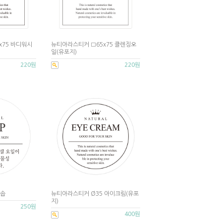
x75 바디워시
뉴티아라스티커 □65x75 클렌징오
일(유포지)
220원
220원
 솝
뉴티아라스티커 Ø35 아이크림(유포
지)
250원
400원