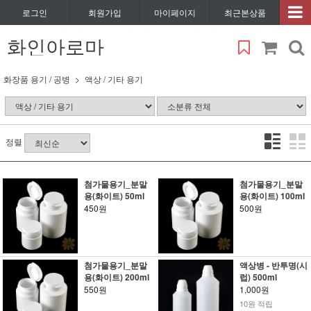
로그인
회원가입
마이페이지
최근본상품
화인아로마
화장품 용기 / 공병
액상 / 기타 용기
정렬
첨가물용기_분말
첨가물용기_분말
용(화이트) 50ml
용(화이트) 100ml
450원
500원
첨가물용기_분말
액상병 - 반투명(시
용(화이트) 200ml
럽) 500ml
550원
1,000원
10원 적립