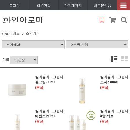
로그인
회원가입
마이페이지
최근본상품
화인아로마
만들기 키트
스킨케어
정렬
릴리블리 _ 그린티
릴리블리 _ 그린티
젤크림 50ml
토너 100ml
(품절)
(품절)
릴리블리 _ 그린티
릴리블리 _ 그린티
에센스 60ml
4종 세트
(품절)
(품절)