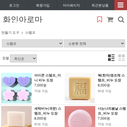
로그인
회원가입
마이페이지
최근본상품
화인아로마
만들기 도구
스템프
정렬
아이콘 스탬프_미
복(한자)명조체 스
니 비누 도장
탬프_비누 도장
7,000원
8,000원
70원 적립
80원 적립
세탁비누(국문) 스
너는나의봄날 스탬
탬프_비누 도장
프_비누 도장
8,000원
7,000원
80원 적립
70원 적립