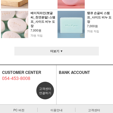
베이직라인(붓글
땡큐 손글씨 스탬
씨_천연분말) 스탬
프_사이드 비누 도
프_사이드 비누 도
장
장
7,000원
7,000원
70원 적립
70원 적립
더보기 ▼
CUSTOMER CENTER
BANK ACCOUNT
054-453-8008
고객센터
연결하기
PC 버전
이용안내
고객센터